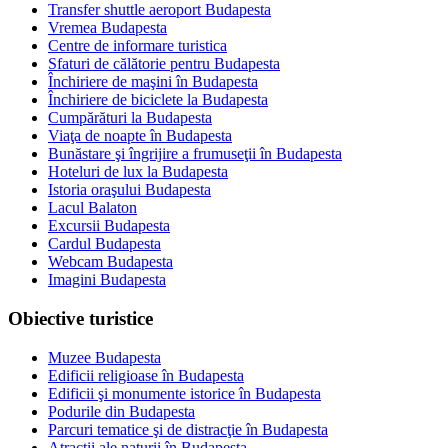
Transfer shuttle aeroport Budapesta
Vremea Budapesta
Centre de informare turistica
Sfaturi de călătorie pentru Budapesta
Închiriere de maşini în Budapesta
Închiriere de biciclete la Budapesta
Cumpărături la Budapesta
Viaţa de noapte în Budapesta
Bunăstare şi îngrijire a frumuseţii în Budapesta
Hoteluri de lux la Budapesta
Istoria oraşului Budapesta
Lacul Balaton
Excursii Budapesta
Cardul Budapesta
Webcam Budapesta
Imagini Budapesta
Obiective turistice
Muzee Budapesta
Edificii religioase în Budapesta
Edificii şi monumente istorice în Budapesta
Podurile din Budapesta
Parcuri tematice şi de distracţie în Budapesta
Atracţii ale naturii în Budapesta