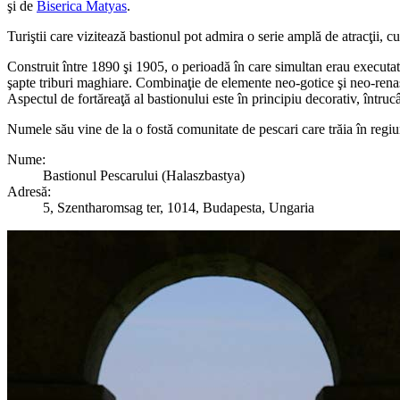
şi de
Biserica Matyas
.
Turiştii care vizitează bastionul pot admira o serie amplă de atracţii,
Construit între 1890 şi 1905, o perioadă în care simultan erau executat
şapte triburi maghiare. Combinaţie de elemente neo-gotice şi neo-renasc
Aspectul de fortăreaţă al bastionului este în principiu decorativ, întrucâ
Numele său vine de la o fostă comunitate de pescari care trăia în regiun
Nume:
Bastionul Pescarului (Halaszbastya)
Adresă:
5, Szentharomsag ter, 1014, Budapesta, Ungaria