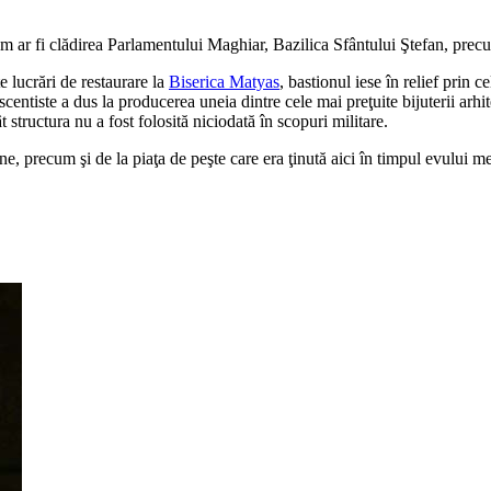
 cum ar fi clădirea Parlamentului Maghiar, Bazilica Sfântului Ştefan, prec
e lucrări de restaurare la
Biserica Matyas
, bastionul iese în relief prin 
entiste a dus la producerea uneia dintre cele mai preţuite bijuterii arhit
t structura nu a fost folosită niciodată în scopuri militare.
e, precum şi de la piaţa de peşte care era ţinută aici în timpul evului m