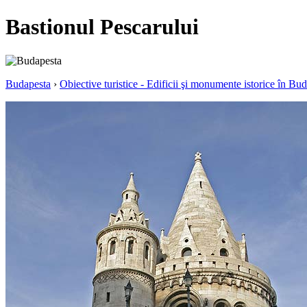
Bastionul Pescarului
Budapesta
›
Obiective turistice - Edificii şi monumente istorice în Bu