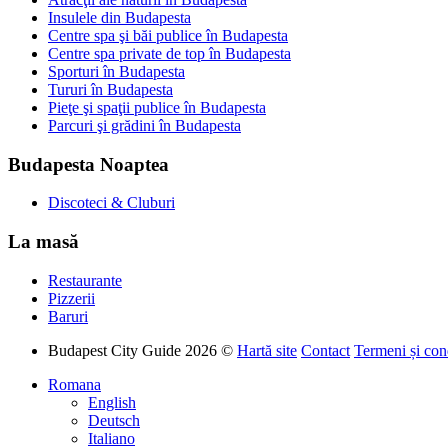
Insulele din Budapesta
Centre spa şi băi publice în Budapesta
Centre spa private de top în Budapesta
Sporturi în Budapesta
Tururi în Budapesta
Pieţe şi spaţii publice în Budapesta
Parcuri şi grădini în Budapesta
Budapesta Noaptea
Discoteci & Cluburi
La masă
Restaurante
Pizzerii
Baruri
Budapest City Guide 2026 ©
Hartă site
Contact
Termeni și cond
Romana
English
Deutsch
Italiano