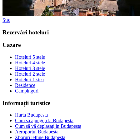
Sus
Rezervări hoteluri
Cazare
Hoteluri 5 stele
Hoteluri 4 stele
Hoteluri 3 stele
Hoteluri 2 stele
Hoteluri 1 stea
Residence
Campinguri
Informații turistice
Harta Budapesta
Cum să ajungeţi la Budapesta
Cum să vă deplasaţi în Budapesta
Aeroportul Budapesta
Zboruri ieftine Budapesta